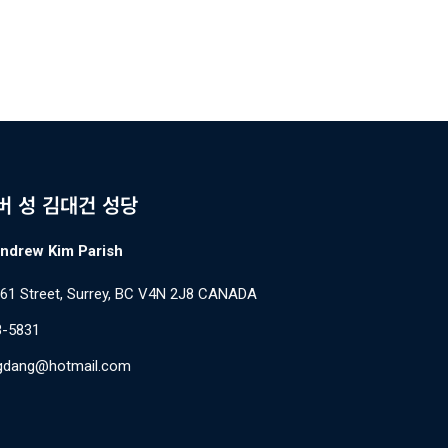
버 성 김대건 성당
Andrew Kim Parish
61 Street, Surrey, BC V4N 2J8 CANADA
8-5831
gdang@hotmail.com