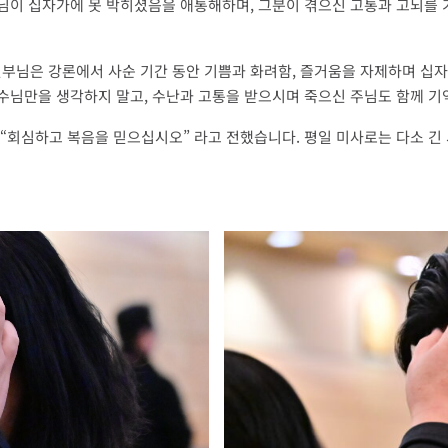
주님이 십자가에 못 박히셨음을 애통해하며, 그분이 겪으신 고통과 고뇌를 
신부님은 강론에서 사순 기간 동안 기쁨과 화려함, 즐거움을 자제하며 십
수님만을 생각하지 말고, 수난과 고통을 받으시며 죽으신 주님도 함께 
 “회심하고 복음을 믿으십시오” 라고 전했습니다. 평일 미사로는 다소 긴